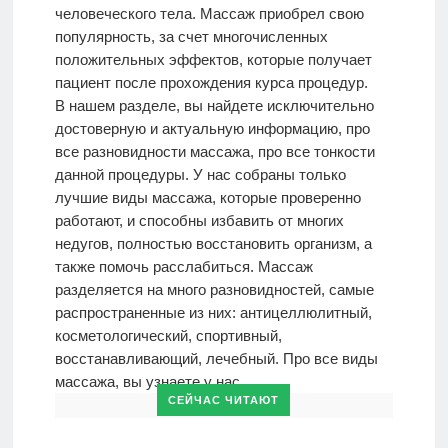
человеческого тела. Массаж приобрел свою
популярность, за счет многочисленных
МАССАЖ
положительных эффектов, которые получает
пациент после прохождения курса процедур.
В нашем разделе, вы найдете исключительно
ИДЕАЛЫ
достоверную и актуальную информацию, про
КРАСОТЫ
все разновидности массажа, про все тонкости
данной процедуры. У нас собраны только
лучшие виды массажа, которые проверенно
Моя
работают, и способны избавить от многих
История
недугов, полностью восстановить организм, а
также помочь расслабиться. Массаж
КОНТАКТЫ
разделяется на много разновидностей, самые
распространенные из них: антицеллюлитный,
косметологический, спортивный,
Врачи-
восстанавливающий, лечебный. Про все виды
авторы
массажа, вы узнаете у нас.
СЕЙЧАС ЧИТАЮТ