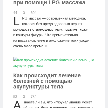
при помощи LPG-массажа
44
0
604
L
PG массаж — современная методика,
которая без вреда здоровью вернет
молодость стареющему телу, подтянет кожу
и контуры фигуры. Что примечательно —
на восстановление и омоложение кожи уходит
очень мало времени....
Как происходит лечение
болезней с помощью
акупунктуры тела
53
0
784
А
знаете ли вы, что иглоукалывание может
облегчить боль и улучшить сон, наладить