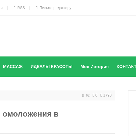
ия
RSS
Письмо редактору
МАССАЖ
ИДЕАЛЫ КРАСОТЫ
Моя История
КОНТАК
0
1790
62
ы омоложения в