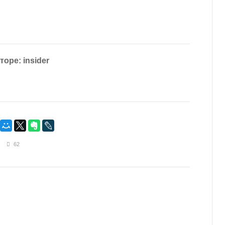
торе: insider
62