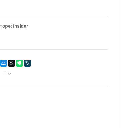
торе: insider
63