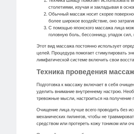
Техника Шиацу помогает использовать в
столетиями, изучая и закладывая в осно
Обычный массаж носит скорее поверхно
более широкое воздействие, оно затраги
С помощью японского массажа лица можн
головную боль, бессонницу, упадок сил, 
Этот вид массажа постоянно использует опре
целей. Процедура помогает стимулировать эн
лимфатической системе включить свои восст
Техника проведения масса
Подготовка к массажу включает в себя очищен
уделить внимание внутреннему настрою. Необ
тревожные мысли, настроиться на получение п
Очищение лица лучше всего проводить без и
механических пилингов, чтобы не травмирова
средством или протереть кожу тоником или 