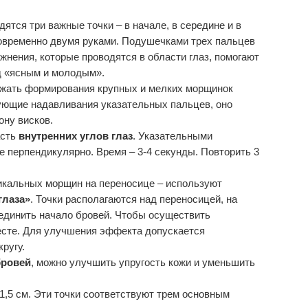
ятся три важные точки – в начале, в середине и в
овременно двумя руками. Подушечками трех пальцев
ажнения, которые проводятся в области глаз, помогают
яд «ясным и молодым».
ежать формирования крупных и мелких морщинок
ующие надавливания указательных пальцев, оно
ону висков.
асть
внутренних углов глаз
. Указательными
 перпендикулярно. Время – 3-4 секунды. Повторить 3
икальных морщин на переносице – используют
глаза»
. Точки располагаются над переносицей, на
оединить начало бровей. Чтобы осуществить
есте. Для улучшения эффекта допускается
ругу.
бровей
, можно улучшить упругость кожи и уменьшить
 1,5 см. Эти точки соответствуют трем основным