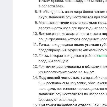
точкам бровей. Массажируя их можно уб
в области глаз.
Чтобы сделать овал лица более четким
скул
. Давление осуществляется при по
Массажные
точки возле крыльев носа
заложенность носа при простудных забо
Для сохранения эластичности кожи
в пе
по центру линии, которая соединяет нос
Точка
, находящаяся
возле уголков губ
предотвращения эффекта «печального р
Точка, которая находится в районе
ямочк
средним пальцем.
Три
точки расположены в области ни
Их массажируют около 3-5 минут.
Под нижней челюстью
, на правой и л
Они расположены на уровне, обозначен
пальцами, постепенно перемещаясь по л
Давление осуществляется по направлен
формируют овал лица.
Три точки на боковом отделе шеи
, на