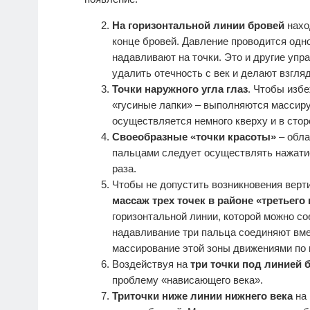
На горизонтальной линии бровей
наход
конце бровей. Давление проводится одн
надавливают на точки. Это и другие упр
удалить отечность с век и делают взгл
Точки
наружного угла глаз
. Чтобы изб
«гусиные лапки» – выполняются массир
осуществляется немного кверху и в стор
Своеобразные «точки красоты»
– обл
пальцами следует осуществлять нажатие
раза.
Чтобы не допустить возникновения верт
массаж трех точек в районе «третьего 
горизонтальной линии, которой можно с
надавливание три пальца соединяют вм
массирование этой зоны движениями по к
Воздействуя на
три точки под линией 
проблему «нависающего века».
Т
риточки
ниже линии нижнего века
на