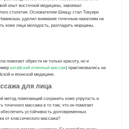
овой опыт восточной медицины, завоевал
лого столетия. Основателем Шиацу стал Токуиро
Намикоши, уделил внимание точечным нажатиям на
нуть коже лица молодость, разгладить морщины,
а помогает обрести не только красоту, но и
ример
китайский огненный массаж
) практиковались на
йской и японской медицине.
ссажа для лица
 метод помогающий сохранить коже упругость и
 точечного массажа в то том, что он помогает
а обеспечить устойчивость долговременных
ка от классического массажа?