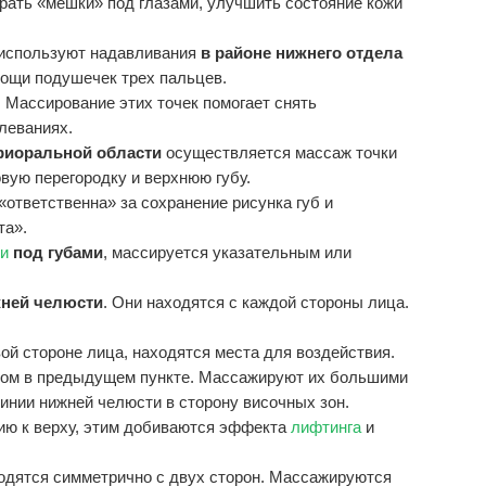
рать «мешки» под глазами, улучшить состояние кожи
 используют надавливания
в районе нижнего отдела
мощи подушечек трех пальцев.
. Массирование этих точек помогает снять
леваниях.
риоральной области
осуществляется массаж точки
овую перегородку и верхнюю губу.
«ответственна» за сохранение рисунка губ и
та».
и
под губами
, массируется указательным или
жней челюсти
. Они находятся с каждой стороны лица.
евой стороне лица, находятся места для воздействия.
ном в предыдущем пункте. Массажируют их большими
инии нижней челюсти в сторону височных зон.
ию к верху, этим добиваются эффекта
лифтинга
и
ходятся симметрично с двух сторон. Массажируются