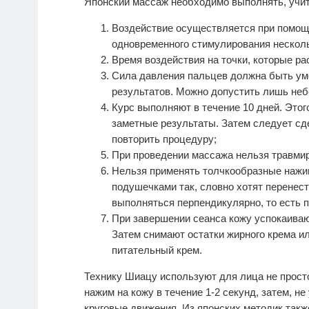
Японский массаж необходимо выполнять, учи
Воздействие осуществляется при помощ
одновременного стимулирования несколь
Время воздействия на точки, которые ра
Сила давления пальцев должна быть уме
результатов. Можно допустить лишь не
Курс выполняют в течение 10 дней. Этог
заметные результаты. Затем следует сд
повторить процедуру;
При проведении массажа нельзя травмир
Нельзя применять толчкообразные нажи
подушечками так, словно хотят перенест
выполняться перпендикулярно, то есть п
При завершении сеанса кожу успокаива
Затем снимают остатки жирного крема и
питательный крем.
Технику Шиацу используют для лица не прос
нажим на кожу в течение 1-2 секунд, затем, н
круговые движения. Из японских методик так