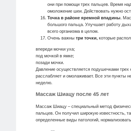
они при помощи трех пальцев. Время на
омоложение шеи. Действовать нужно ост
Точка в районе яремной впадины
. Ма
большого пальца. Улучшает работу дых
всего организма в целом.
Очень важны
три
точки,
которые распол
впереди мочки уха;
под мочкой в ямке;
позади мочки.
Давление осуществляется подушечками трех 
расслабляет и омолаживает. Все эти пункты н
неделю.
Массаж Шиацу после 45 лет
Массаж Шиацу – специальный метод физическо
пальцев. Он получил широкую известность, так
определенные виды патологий, нормализовать