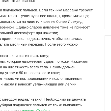
тывая такие нюансы:
и подушечек пальцев. Если техника массажа требует
ких точек – участвуют все пальцы, кроме мизинца;
сполагаются на лице или шее не более 7 секунд;
ренной. Однако слабое давление тоже не принесет
большой дискомфорт при нажатии;
о времени вполне достаточно, чтобы появились
елать месячный перерыв. После этого можно
овать или растягивать кожу;
мы, которые напоминают удары по коже; Нажимают
и на них тяжесть всего тела. Нажим должен
од углом в 90 кк поверхности кожи;
ют нежными поглаживаниями и похлопываниями.
ли масла и наносят увлажняющий или легкий
то методом надавливания. Необходимо выдержать
е убирая подушечек пальцев от точки выполнить
же популярен
массаж Юмейхо
.