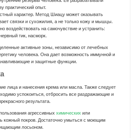
нутренние резервы человека. Ее разрабатывали
ву практический опыт.
стный характер. Метод Шиацу может оказывать
вает связки и сухожилия, а не только кожу и мышцы.
о воздействовать на самочувствие и устранить:
нервный тик, насморк.
деленные активные зоны, независимо от лечебных
ергетику человека. Она дает возможность иммунной и
анавливающие и защитные функции.
жа
ие лица и нанесения крема или масла. Также следует
ходимо успокоиться, отбросить все раздражающие и
рекрасного результата.
спользования агрессивных
химических
или
ть кожный покров. Достаточно умыться с моющим
очищающим лосьоном.