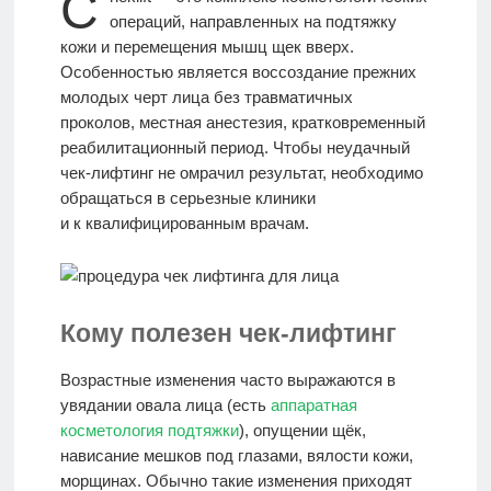
C
операций, направленных на подтяжку
МАССАЖ
кожи и перемещения мышц щек вверх.
Особенностью является воссоздание прежних
молодых черт лица без травматичных
ИДЕАЛЫ
проколов, местная анестезия, кратковременный
КРАСОТЫ
реабилитационный период. Чтобы неудачный
чек-лифтинг не омрачил результат, необходимо
обращаться в серьезные клиники
Моя
и к квалифицированным врачам.
История
КОНТАКТЫ
Кому полезен чек-лифтинг
Возрастные изменения часто выражаются в
Врачи-
увядании овала лица (есть
аппаратная
авторы
косметология подтяжки
), опущении щёк,
нависание мешков под глазами, вялости кожи,
морщинах. Обычно такие изменения приходят