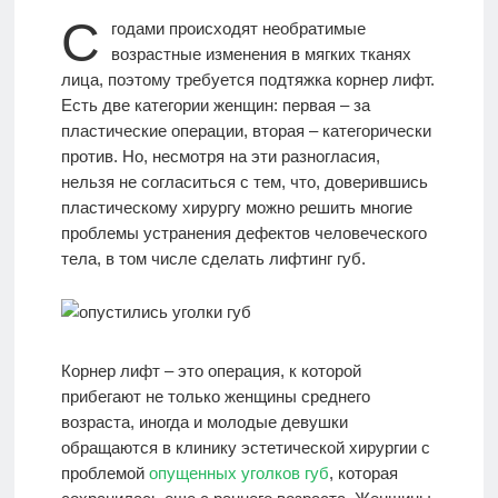
С
годами происходят необратимые
МАССАЖ
возрастные изменения в мягких тканях
лица, поэтому требуется подтяжка корнер лифт.
Есть две категории женщин: первая – за
ИДЕАЛЫ
пластические операции, вторая – категорически
КРАСОТЫ
против. Но, несмотря на эти разногласия,
нельзя не согласиться с тем, что, доверившись
пластическому хирургу можно решить многие
Моя
проблемы устранения дефектов человеческого
История
тела, в том числе сделать лифтинг губ.
КОНТАКТЫ
Корнер лифт – это операция, к которой
Врачи-
прибегают не только женщины среднего
авторы
возраста, иногда и молодые девушки
обращаются в клинику эстетической хирургии с
проблемой
опущенных уголков губ
, которая