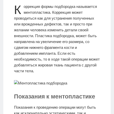
К
оррекция формы подбородка называется
МАССАЖ
ментопластика. Коррекция может
проводиться как для устранения полученных
или врожденных дефектов, так и просто при
ИДЕАЛЫ
желании человека изменить детали своей
КРАСОТЫ
внешности. Пластика подбородка, может быть
направлена на увеличение его размера, со
сдвигом нижнего фрагмента кости и
Моя
добавлением импланта. Если есть
История
необходимость, то в ходе такой операции может
добавляться жировая ткань пациента с другой
части тела.
КОНТАКТЫ
Врачи-
Показания к ментопластике
авторы
Показания к проведению операции могут быть
как исключительно эстетическими, так и