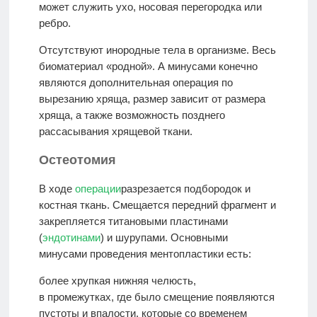
может служить ухо, носовая перегородка или
ребро.
Отсутствуют инородные тела в организме. Весь
биоматериал «родной». А минусами конечно
являются дополнительная операция по
вырезанию хряща, размер зависит от размера
хряща, а также возможность позднего
рассасывания хрящевой ткани.
Остеотомия
В ходе
операции
разрезается подбородок и
костная ткань. Смещается передний фрагмент и
закрепляется титановыми пластинами
(
эндотинами
) и шурупами. Основными
минусами проведения ментопластики есть:
более хрупкая нижняя челюсть,
в промежутках, где было смещение появляются
пустоты и впалости, которые со временем