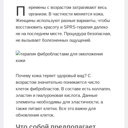
П
еремены с возрастом затрагивают весь
МАССАЖ
организм. В частности меняется кожа.
Женщины используют разные варианты, чтобы
восстановить красоту и SPRS-терапия далеко
ИДЕАЛЫ
не на последнем месте. Процедура безопасная,
КРАСОТЫ
не вызывает болезненных ощущений.
Моя
История
Почему кожа теряет здоровый вид? С
возрастом значительно понижается число
КОНТАКТЫ
клеток фибробластов. В составе есть коллаген,
эластин и гиалуроновая кислота. Данные
Врачи-
элементы необходимы для эластичности, а
авторы
также питают клетки. Все это важно для
обновления клеток.
Что собой предполагает