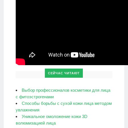
СЕЙЧАС ЧИТАЮТ
Выбор профессионалов косметики для лица
с фитоэстрогенами
Способы борьбы с сухой кожи лица методом
увлажнения
Уникальное омоложение кожи 3D
волюмизацией лица