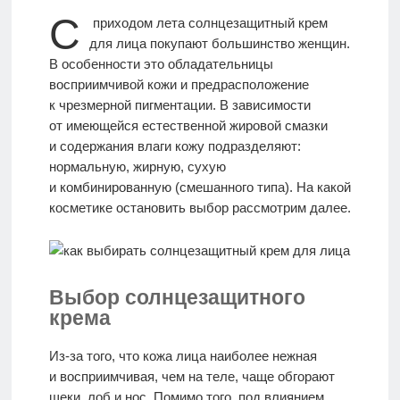
С
приходом лета солнцезащитный крем
МАССАЖ
для лица покупают большинство женщин.
В особенности это обладательницы
восприимчивой кожи и предрасположение
ИДЕАЛЫ
к чрезмерной пигментации. В зависимости
КРАСОТЫ
от имеющейся естественной жировой смазки
и содержания влаги кожу подразделяют:
нормальную, жирную, сухую
Моя
и комбинированную (смешанного типа). На какой
История
косметике остановить выбор рассмотрим далее.
КОНТАКТЫ
Выбор солнцезащитного
крема
Врачи-
авторы
Из-за того, что кожа лица наиболее нежная
и восприимчивая, чем на теле, чаще обгорают
щеки, лоб и нос. Помимо того, под влиянием