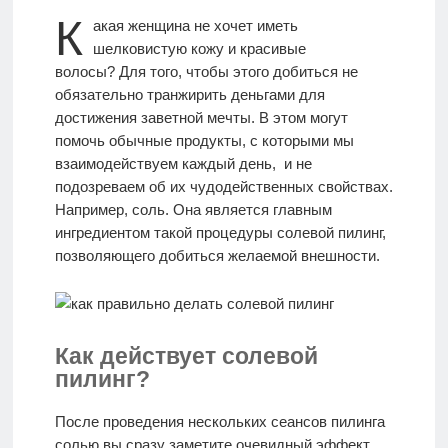
К
акая женщина не хочет иметь
МАССАЖ
шелковистую кожу и красивые
волосы? Для того, чтобы этого добиться не
обязательно транжирить деньгами для
ИДЕАЛЫ
достижения заветной мечты. В этом могут
КРАСОТЫ
помочь обычные продукты, с которыми мы
взаимодействуем каждый день, и не
подозреваем об их чудодейственных свойствах.
Моя
Например, соль. Она является главным
История
ингредиентом такой процедуры солевой пилинг,
позволяющего добиться желаемой внешности.
КОНТАКТЫ
Как действует солевой
Врачи-
пилинг?
авторы
После проведения нескольких сеансов пилинга
солью вы сразу заметите очевидный эффект.