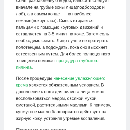
Соль, разбавленную водой, наносить следует
вначале на грубые зоны лица(подбородок и
лоб), а в самом конце — на наиболее
нежные(вокруг глаз). Смесь втирается
пальцами с помощью круговых движений и
оставляется на 3-5 минут на коже. Затем соль
необходимо смыть. Лицо лучше не протирать
полотенцем, а подождать, пока оно высохнет
естественным путем. Для более полноценного
очищения поможет
процедура глубокого
пилинга
.
После процедуры
нанесение увлажняющего
крема
является обязательным условием. В
дополнение к соли для пилинга лица можно
воспользоваться медом, овсяной мукой,
сметаной, растительными маслами. К примеру,
кунжутное масло благоприятно действует на
жирную кожу, устраняя угревые воспаления.
Пилинги для волос