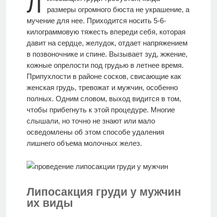
Л
размеры огромного бюста не украшение, а
МАССАЖ
мучение для нее. Приходится носить 5-6-
килограммовую тяжесть впереди себя, которая
давит на сердце, желудок, отдает напряжением
ИДЕАЛЫ
в позвоночнике и спине. Вызывает зуд, жжение,
КРАСОТЫ
кожные опрелости под грудью в летнее время.
Припухлости в районе сосков, свисающие как
женская грудь, тревожат и мужчин, особенно
Моя
полных. Одним словом, выход видится в том,
История
чтобы прибегнуть к этой процедуре. Многие
слышали, но точно не знают или мало
осведомлены об этом способе удаления
КОНТАКТЫ
лишнего объема молочных желез.
Врачи-
авторы
Липосакция груди у мужчин
их виды