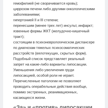
гемофилией (не сворачивается кровь);
циррозом печени либо другими онкологическими
заболеваниями;
гипертонией II и III степени;
перенесшим (менее трех лет) инсульт, инфаркт;
язвенные формы ЖКТ (желудочно-кишечный
тракт);
состоящим в психоневрологическом диспансере
по диагнозам тяжелых психосоматических
расстройств (вялотекущих, скрытых форм).
Подобный список представляет реальный
запрет на какие-либо варианты липосакции.
Уменьшения либо увеличения груди
липосакцией, особой роли не играет.
Перечисленные патологии не позволяют
проводить операбельные действия вообще,
помимо экстренных, реанимационных,
касающихся жизни.
«За» и «против» липосакции