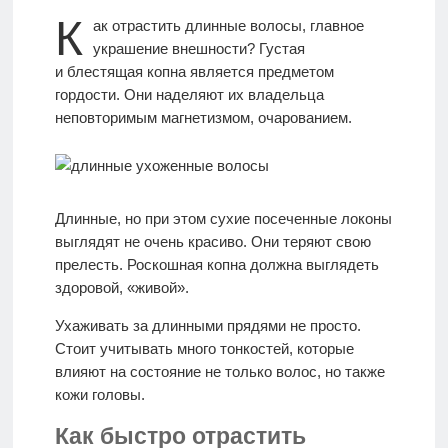
К
ак отрастить длинные волосы, главное
МАССАЖ
украшение внешности? Густая
и блестящая копна является предметом
гордости. Они наделяют их владельца
ИДЕАЛЫ
неповторимым магнетизмом, очарованием.
КРАСОТЫ
Моя
Длинные, но при этом сухие посеченные локоны
История
выглядят не очень красиво. Они теряют свою
прелесть. Роскошная копна должна выглядеть
здоровой, «живой».
КОНТАКТЫ
Ухаживать за длинными прядями не просто.
Стоит учитывать много тонкостей, которые
Врачи-
влияют на состояние не только волос, но также
авторы
кожи головы.
Как быстро отрастить