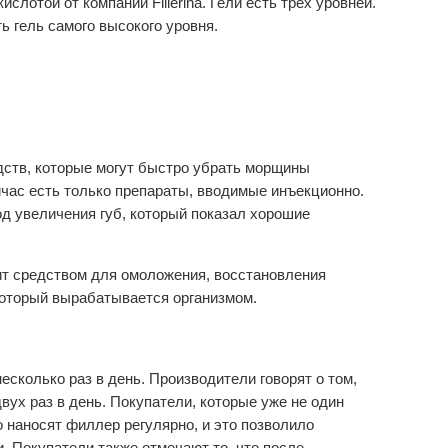
слотой от компании Fillerina. Гели есть трех уровней.
 гель самого высокого уровня.
дств, которые могут быстро убрать морщины
ейчас есть только препараты, вводимые инъекционно.
од увеличения губ, который показал хорошие
жит средством для омоложения, восстановления
 который вырабатывается организмом.
есколько раз в день. Производители говорят о том,
ух раз в день. Покупатели, которые уже не один
о наносят филлер регулярно, и это позволило
. Покупатели также отмечают то, что после