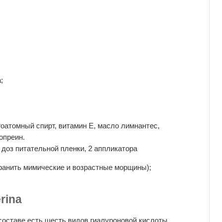
;
атомный спирт, витамин Е, масло лимнантес,
опреин.
4 доз питательной пленки, 2 аппликатора
транить мимические и возрастные морщины);
rina
о составе есть шесть видов гиалуроновой кислоты,