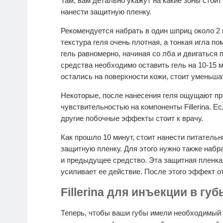
Там, вам детально укажут на какие зоны стоит
нанести защитную пленку.
Рекомендуется набрать в один шприц около 2 
текстура геля очень плотная, а тонкая игла п
гель равномерно, начиная со лба и двигаться 
средства необходимо оставить гель на 10-15 м
остались на поверхности кожи, стоит уменьша
Некоторые, после нанесения геля ощущают пр
чувствительностью на компоненты Fillerina. 
другие побочные эффекты стоит к врачу.
Как прошло 10 минут, стоит нанести питатель
защитную пленку. Для этого нужно также набра
и предыдущее средство. Эта защитная пленка
усиливает ее действие. После этого эффект от 
Fillerina для инъекции в губ
Теперь, чтобы ваши губы имели необходимый 