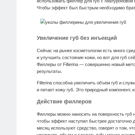
использовать филлер для губ с гиалуроновой ки
Чтобы эффект был быстрым необходимо брать
Увеличение губ без инъекций
Сейчас на рынке косметологии есть много сре
и улучшить состояние кожи, но вот для губ с
Филлеры от Fillerina — совершенно новый мет
результаты.
Fillerina способна увеличить объем губ и слу
и питает кожу губ. Это природный компонент,
Действие филлеров
Филлеры можно наносить на поверхность губ н
чтобы эффект наступил быстрее достаточно дв
месяц используют средство, говорят о том, чт
увеличить объем и сделать губы менее сухими