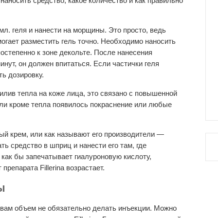
 наносить средство, какое количество и как правильно
мл. геля и нанести на морщины. Это просто, ведь
омогает разместить гель точно. Необходимо наносить
постепенно к зоне декольте. После нанесения
инут, он должен впитаться. Если частички геля
ть дозировку.
илив тепла на коже лица, это связано с повышенной
Если кроме тепла появилось покраснение или любые
ный крем, или как называют его производители —
ть средство в шприц и нанести его там, где
 как бы запечатывает гиалуроновую кислоту,
препарата Fillerina возрастает.
ы
вам объем не обязательно делать инъекции. Можно